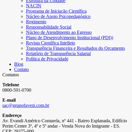
Estrutura da Unidade
NACIN
Programa de Iniciação Científica
Núcleo de Apoio Psicopedagógico
Regimento
Responsabilidade Social
Núcleo de Atendimento ao Egresso
Plano de Desenvolvimento Institucional (PDI))
Revista Científica Intelleto
Transparência Financeira e Resultados do Orçamento
Relatório de Transparência Salarial
Política de Privacidade
Blog
Contato
Contatos
Telefone
0800-591-0700
E-mail
sac@grupofaveni.com.br
Endereço
Av. Evandi Américo Comarela, nº 441 - Bairro Esplanada, Edifício
Perim Center 3º, 4º e 5º andar - Venda Nova do Imigrante - ES.
CEP: 29375-000