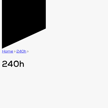
Home
›
240h
›
240h