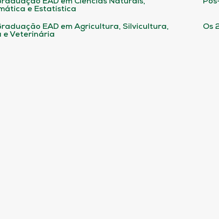
raduação EAD em Ciências Naturais,
Pós
ática e Estatística
raduação EAD em Agricultura, Silvicultura,
Os 
 e Veterinária