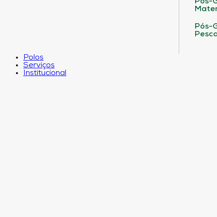
Pós-G
Matem
Pós-G
Pesca
Polos
Serviços
Institucional