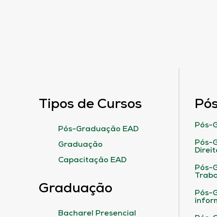
Tipos de Cursos
Pó
Pós-G
Pós-Graduação EAD
Pós-G
Graduação
Direit
Capacitação EAD
Pós-
Traba
Graduação
Pós-G
infor
Bacharel Presencial