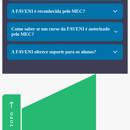
Sim. Todos os cursos oferecidos pela FAVENI que estão
devidamente autorizados ou reconhecidos pelo MEC
A FAVENI é reconhecida pelo MEC?
garantem diplomas válidos em todo o território nacional,
inclusive para concursos públicos e processos seletivos.
Sim. A instituição é credenciada pelo MEC e seus cursos
passam por avaliações regulares. Alguns cursos, como
Como saber se um curso da FAVENI é autorizado
Direito, possuem nota 4 na avaliação, o que reforça a
pelo MEC?
credibilidade da faculdade.
Você pode consultar diretamente no site oficial do MEC
ou acessar a página do curso no site da FAVENI, onde
A FAVENI oferece suporte para os alunos?
todas as informações são disponibilizadas com
transparência.
Sim. A FAVENI conta com uma equipe de atendimento
preparada, canais de comunicação acessíveis e suporte
ativo tanto para alunos da modalidade EAD quanto
presencial, garantindo acompanhamento ao longo de toda
a jornada acadêmica.