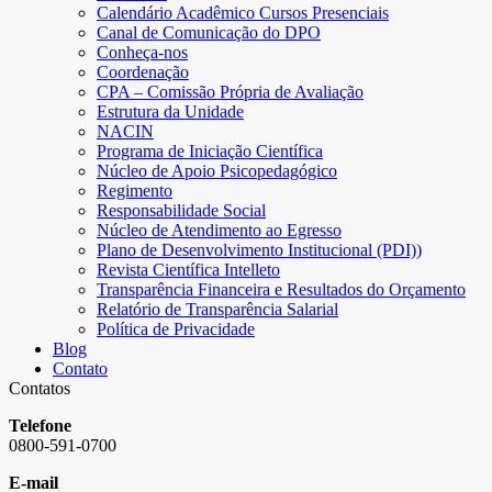
Calendário Acadêmico Cursos Presenciais
Canal de Comunicação do DPO
Conheça-nos
Coordenação
CPA – Comissão Própria de Avaliação
Estrutura da Unidade
NACIN
Programa de Iniciação Científica
Núcleo de Apoio Psicopedagógico
Regimento
Responsabilidade Social
Núcleo de Atendimento ao Egresso
Plano de Desenvolvimento Institucional (PDI))
Revista Científica Intelleto
Transparência Financeira e Resultados do Orçamento
Relatório de Transparência Salarial
Política de Privacidade
Blog
Contato
Contatos
Telefone
0800-591-0700
E-mail