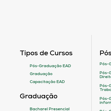
Tipos de Cursos
Pó
Pós-G
Pós-Graduação EAD
Pós-G
Graduação
Direit
Capacitação EAD
Pós-
Traba
Graduação
Pós-G
infor
Bacharel Presencial