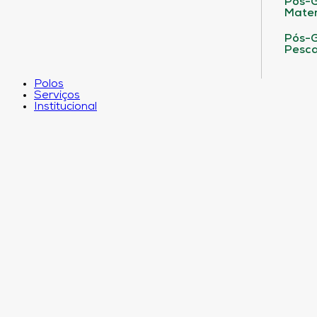
Pós-G
Matem
Pós-G
Pesca
Polos
Serviços
Institucional