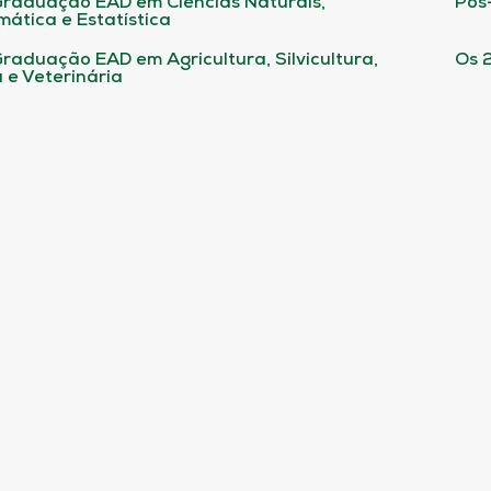
raduação EAD em Ciências Naturais,
Pós
ática e Estatística
raduação EAD em Agricultura, Silvicultura,
Os 
 e Veterinária