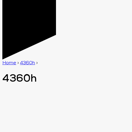
Home
›
4360h
›
4360h