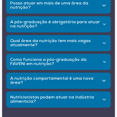
Posso atuar em mais de uma área da
nutrição?
Sim. Muitos nutricionistas atuam de forma
multiprofissional, conciliando diferentes frentes
A pós-graduação é obrigatória para atuar
de trabalho.
na nutrição?
Não é obrigatória, mas é altamente
recomendada para quem deseja se especializar,
Qual área da nutrição tem mais vagas
se destacar no mercado e acessar melhores
atualmente?
oportunidades.
Nutrição clínica, esportiva e hospitalar
concentram grande parte das oportunidades,
Como funciona a pós-graduação da
mas o crescimento é visível em todas as áreas.
FAVENI em nutrição?
Os cursos são a distância, com duração média
de 6 a 12 meses, conteúdos atualizados e
A nutrição comportamental é uma nova
certificação reconhecida pelo MEC.
área?
Sim, ela vem ganhando destaque ao unir
conhecimentos de nutrição e psicologia, com
Nutricionistas podem atuar na indústria
foco em promover mudanças sustentáveis de
alimentícia?
hábitos.
Podem sim! Desenvolvendo produtos,
elaborando rótulos e controlando a qualidade