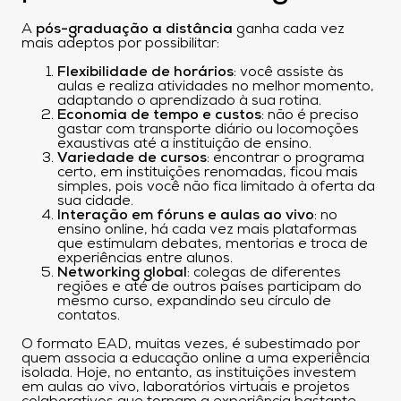
A
pós-graduação a distância
ganha cada vez
mais adeptos por possibilitar:
Flexibilidade de horários
: você assiste às
aulas e realiza atividades no melhor momento,
adaptando o aprendizado à sua rotina.
Economia de tempo e custos
: não é preciso
gastar com transporte diário ou locomoções
exaustivas até a instituição de ensino.
Variedade de cursos
: encontrar o programa
certo, em instituições renomadas, ficou mais
simples, pois você não fica limitado à oferta da
sua cidade.
Interação em fóruns e aulas ao vivo
: no
ensino online, há cada vez mais plataformas
que estimulam debates, mentorias e troca de
experiências entre alunos.
Networking global
: colegas de diferentes
regiões e até de outros países participam do
mesmo curso, expandindo seu círculo de
contatos.
O formato EAD, muitas vezes, é subestimado por
quem associa a educação online a uma experiência
isolada. Hoje, no entanto, as instituições investem
em aulas ao vivo, laboratórios virtuais e projetos