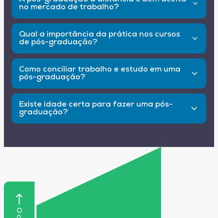
no mercado de trabalho?
Sim, desde que seja reconhecida pelo MEC e de
boa qualidade. As empresas cada vez mais
Qual a importância da prática nos cursos
entendem as vantagens do ensino on-line,
de pós-graduação?
valorizando profissionais que demonstram foco
e disciplina para concluir um curso a distância.
Fundamental. Projetos aplicados, estudos de
caso e simulações trazem vivência do mercado
Como conciliar trabalho e estudo em uma
e ajudam o aluno a relacionar teoria e prática.
pós-graduação?
Profissionais capazes de traduzir conhecimento
em soluções têm maior empregabilidade.
O principal é ter um planejamento de horários e
metas semanais de estudo. A comunicação com
Existe idade certa para fazer uma pós-
gestores ou familiares também é essencial para
graduação?
organizar compromissos e reduzir conflitos de
agenda.
Não há limite de idade. Muitos profissionais
buscam especialização depois dos 40 ou 50
anos, seja para atualizar conhecimentos ou para
buscar novas oportunidades. O mercado
valoriza a competência, independentemente da
fase da vida.