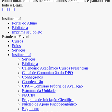
educacional, com mais de 500 mil alunos e 300 polos espalhados em
todo o Brasil.
Institucional
Portal do Aluno
Biblioteca
Imprima seu boleto
Estude na Faveni
Cursos
Polos
Serviços
Institucional
Serviços
Biblioteca
Calendário Acadêmico Cursos Presenciais
Canal de Comunicação do DPO
Conheça-nos
Coordenação
CPA – Comissão Própria de Avaliação
Estrutura da Unidade
NACIN
Programa de Iniciação Científica
Núcleo de Apoio Psicopedagógico
Regimento