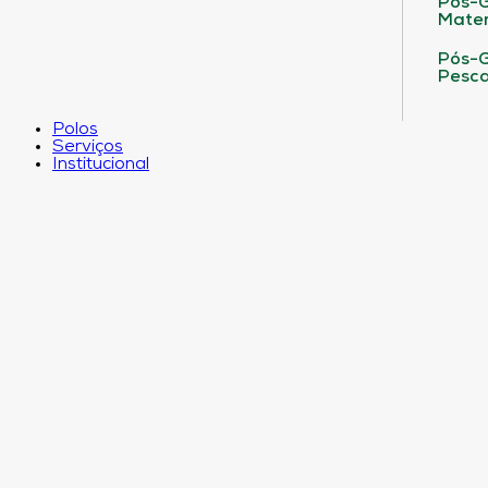
Pós-G
Matem
Pós-G
Pesca
Polos
Serviços
Institucional