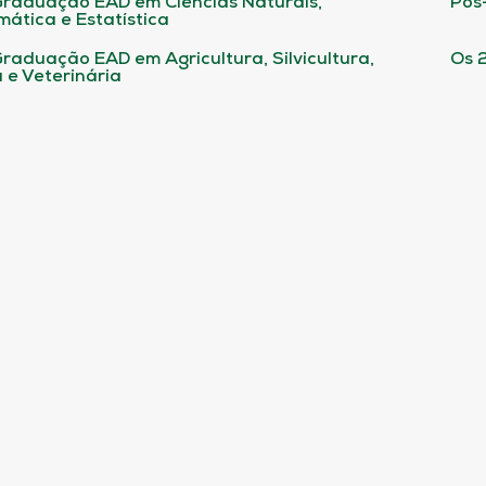
raduação EAD em Ciências Naturais,
Pós
ática e Estatística
raduação EAD em Agricultura, Silvicultura,
Os 
 e Veterinária