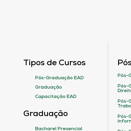
Tipos de Cursos
Pó
Pós-G
Pós-Graduação EAD
Pós-G
Graduação
Direit
Capacitação EAD
Pós-
Traba
Graduação
Pós-G
infor
Bacharel Presencial