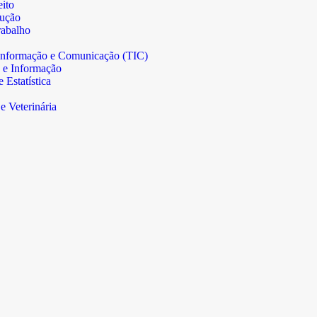
ito
rução
abalho
informação e Comunicação (TIC)
 e Informação
Estatística
e Veterinária