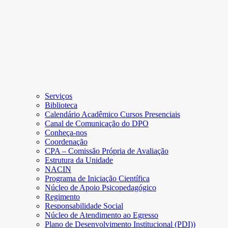
Serviços
Biblioteca
Calendário Acadêmico Cursos Presenciais
Canal de Comunicação do DPO
Conheça-nos
Coordenação
CPA – Comissão Própria de Avaliação
Estrutura da Unidade
NACIN
Programa de Iniciação Científica
Núcleo de Apoio Psicopedagógico
Regimento
Responsabilidade Social
Núcleo de Atendimento ao Egresso
Plano de Desenvolvimento Institucional (PDI))