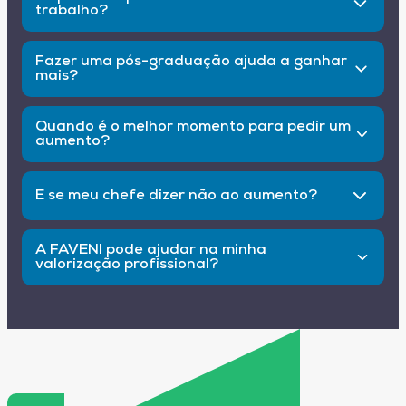
trabalho?
Ser proativo, entregar resultados, manter uma
boa postura e buscar qualificação constante.
Fazer uma pós-graduação ajuda a ganhar
mais?
Sim. A especialização aumenta seu valor
profissional e abre portas para promoções e
Quando é o melhor momento para pedir um
novos cargos.
aumento?
Após cumprir metas, em avaliações de
desempenho ou quando assumir novas
E se meu chefe dizer não ao aumento?
responsabilidades.
Peça um plano de crescimento com metas e
prazos claros para uma nova conversa futura.
A FAVENI pode ajudar na minha
valorização profissional?
Sim. Com uma pós-graduação EAD, você se
torna mais preparado e competitivo no
mercado.