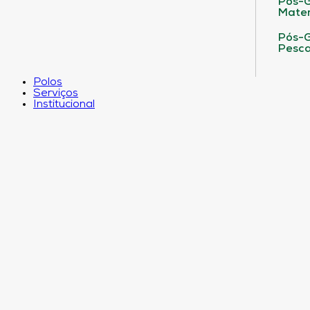
Pós-G
Matem
Pós-G
Pesca
Polos
Serviços
Institucional