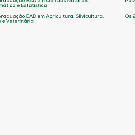
raduação EAD em Ciências Naturais,
Pós
ática e Estatística
raduação EAD em Agricultura, Silvicultura,
Os 
 e Veterinária