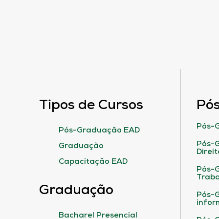
Tipos de Cursos
Pó
Pós-G
Pós-Graduação EAD
Pós-G
Graduação
Direit
Capacitação EAD
Pós-
Traba
Graduação
Pós-G
infor
Bacharel Presencial