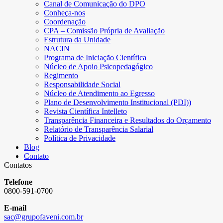
Canal de Comunicação do DPO
Conheça-nos
Coordenação
CPA – Comissão Própria de Avaliação
Estrutura da Unidade
NACIN
Programa de Iniciação Científica
Núcleo de Apoio Psicopedagógico
Regimento
Responsabilidade Social
Núcleo de Atendimento ao Egresso
Plano de Desenvolvimento Institucional (PDI))
Revista Científica Intelleto
Transparência Financeira e Resultados do Orçamento
Relatório de Transparência Salarial
Política de Privacidade
Blog
Contato
Contatos
Telefone
0800-591-0700
E-mail
sac@grupofaveni.com.br