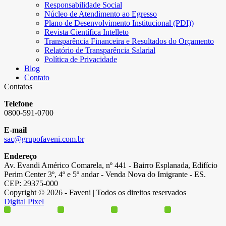
Responsabilidade Social
Núcleo de Atendimento ao Egresso
Plano de Desenvolvimento Institucional (PDI))
Revista Científica Intelleto
Transparência Financeira e Resultados do Orçamento
Relatório de Transparência Salarial
Política de Privacidade
Blog
Contato
Contatos
Telefone
0800-591-0700
E-mail
sac@grupofaveni.com.br
Endereço
Av. Evandi Américo Comarela, nº 441 - Bairro Esplanada, Edifício
Perim Center 3º, 4º e 5º andar - Venda Nova do Imigrante - ES.
CEP: 29375-000
Copyright © 2026 - Faveni | Todos os direitos reservados
Digital Pixel