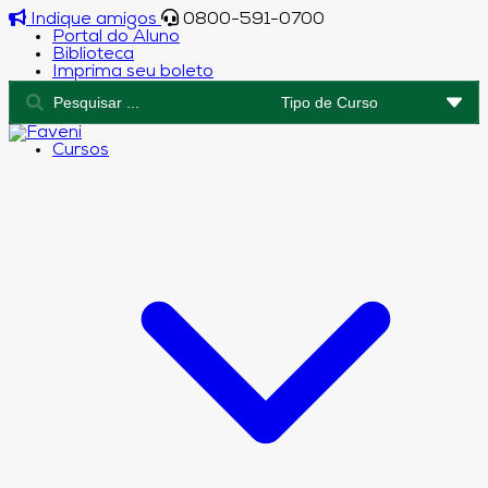
Indique amigos
0800-591-0700
Portal do Aluno
Biblioteca
Imprima seu boleto
Cursos