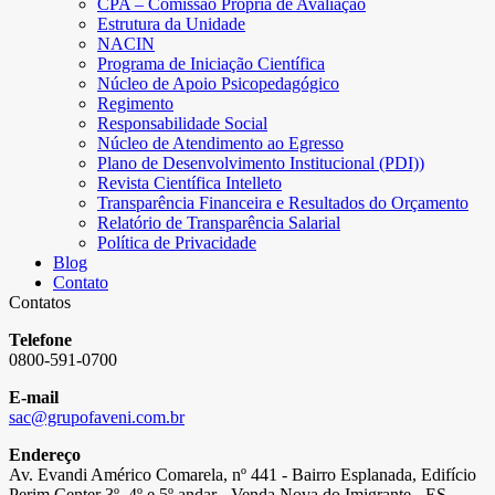
CPA – Comissão Própria de Avaliação
Estrutura da Unidade
NACIN
Programa de Iniciação Científica
Núcleo de Apoio Psicopedagógico
Regimento
Responsabilidade Social
Núcleo de Atendimento ao Egresso
Plano de Desenvolvimento Institucional (PDI))
Revista Científica Intelleto
Transparência Financeira e Resultados do Orçamento
Relatório de Transparência Salarial
Política de Privacidade
Blog
Contato
Contatos
Telefone
0800-591-0700
E-mail
sac@grupofaveni.com.br
Endereço
Av. Evandi Américo Comarela, nº 441 - Bairro Esplanada, Edifício
Perim Center 3º, 4º e 5º andar - Venda Nova do Imigrante - ES.