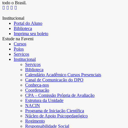
todo o Brasil.
Institucional
Portal do Aluno
Biblioteca
Imprima seu boleto
Estude na Faveni
Cursos
Polos
Serviços
Institucional
Serviços
Biblioteca
Calendário Acadêmico Cursos Presenciais
Canal de Comunicação do DPO
Conheça-nos
Coordenação
CPA – Comissão Própria de Avaliação
Estrutura da Unidade
NACIN
Programa de Iniciação Científica
Núcleo de Apoio Psicopedagógico
Regimento
Responsabilidade Social