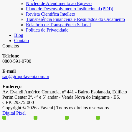
Núcleo de Atendimento ao Egresso
Plano de Desenvolvimento Institucional (PDI))
Revista Científica Intelleto
Transparência Financeira e Resultados do Orçamento
Relatório de Transparência Salarial
Política de Privacidade
Blog
Contato
Contatos
Telefone
0800-591-0700
E-mail
sac@grupofaveni.com.br
Endereço
Av. Evandi Américo Comarela, nº 441 - Bairro Esplanada, Edifício
Perim Center 3º, 4º e 5º andar - Venda Nova do Imigrante - ES.
CEP: 29375-000
Copyright © 2026 - Faveni | Todos os direitos reservados
Digital Pixel