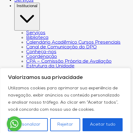
Serviços
Institucional
Serviços
Biblioteca
Calendário Acadêmico Cursos Presenciais
Canal de Comunicação do DPO
Conheça-nos
Coordenação
CPA – Comissão Própria de Avaliação
Estrutura da Unidade
NACIN
Programa de Iniciação Científica
Valorizamos sua privacidade
Núcleo de Apoio Psicopedagógico
Regimento
Utilizamos cookies para aprimorar sua experiência de
Responsabilidade Social
Núcleo de Atendimento ao Egresso
navegação, exibir anúncios ou conteúdo personalizado
Plano de Desenvolvimento Institucional (PDI))
e analisar nosso tráfego. Ao clicar em “Aceitar todos”,
Revista Científica Intelleto
Transparência Financeira e Resultados do
você concorda com nosso uso de cookies.
Orçamento
Relatório de Transparência Salarial
Política de Privacidade
Personalizar
Rejeitar
Aceitar tudo
Blog
Contato