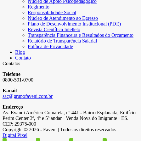
Núcleo de Apoio Psicopedagógico
Regimento
Responsabilidade Social
Núcleo de Atendimento ao Egresso
Plano de Desenvolvimento Institucional (PDI))
Revista Científica Intelleto
Transparência Financeira e Resultados do Orçamento
Relatório de Transparência Salarial
Política de Privacidade
Blog
Contato
Contatos
Telefone
0800-591-0700
E-mail
sac@grupofaveni.com.br
Endereço
Av. Evandi Américo Comarela, nº 441 - Bairro Esplanada, Edifício
Perim Center 3º, 4º e 5º andar - Venda Nova do Imigrante - ES.
CEP: 29375-000
Copyright © 2026 - Faveni | Todos os direitos reservados
Digital Pixel