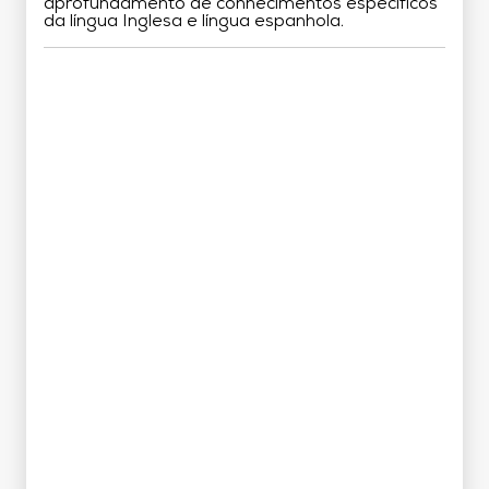
aprofundamento de conhecimentos específicos
da língua Inglesa e língua espanhola.
Grade Curricular