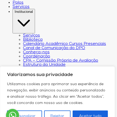
Polos
Serviços
Institucional
Serviços
Biblioteca
Calendário Acadêmico Cursos Presenciais
Canal de Comunicação do DPO
Conheça-nos
Coordenação
CPA – Comissão Própria de Avaliação
Estrutura da Unidade
NACIN
Programa de Iniciação Científica
Valorizamos sua privacidade
Núcleo de Apoio Psicopedagógico
Regimento
Utilizamos cookies para aprimorar sua experiência de
Responsabilidade Social
Núcleo de Atendimento ao Egresso
navegação, exibir anúncios ou conteúdo personalizado
Plano de Desenvolvimento Institucional (PDI))
e analisar nosso tráfego. Ao clicar em “Aceitar todos”,
Revista Científica Intelleto
Transparência Financeira e Resultados do
você concorda com nosso uso de cookies.
Orçamento
Relatório de Transparência Salarial
Política de Privacidade
Personalizar
Rejeitar
Aceitar tudo