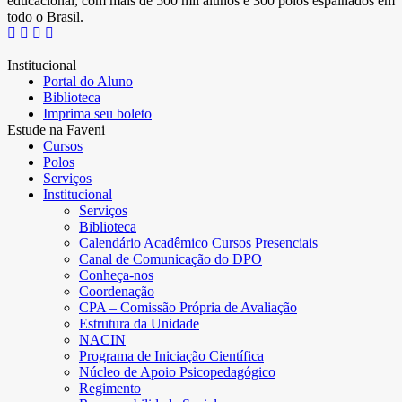
educacional, com mais de 500 mil alunos e 300 polos espalhados em
todo o Brasil.
Institucional
Portal do Aluno
Biblioteca
Imprima seu boleto
Estude na Faveni
Cursos
Polos
Serviços
Institucional
Serviços
Biblioteca
Calendário Acadêmico Cursos Presenciais
Canal de Comunicação do DPO
Conheça-nos
Coordenação
CPA – Comissão Própria de Avaliação
Estrutura da Unidade
NACIN
Programa de Iniciação Científica
Núcleo de Apoio Psicopedagógico
Regimento