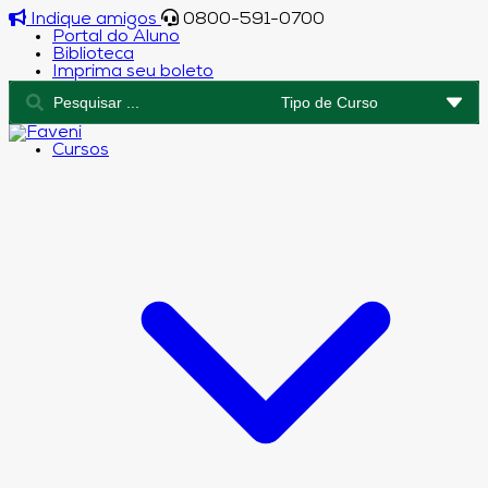
Indique amigos
0800-591-0700
Portal do Aluno
Biblioteca
Imprima seu boleto
Cursos