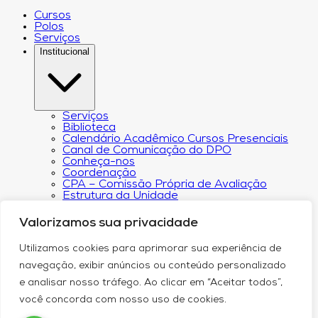
Cursos
Polos
Serviços
Institucional
Serviços
Biblioteca
Calendário Acadêmico Cursos Presenciais
Canal de Comunicação do DPO
Conheça-nos
Coordenação
CPA – Comissão Própria de Avaliação
Estrutura da Unidade
NACIN
Programa de Iniciação Científica
Valorizamos sua privacidade
Núcleo de Apoio Psicopedagógico
Regimento
Utilizamos cookies para aprimorar sua experiência de
Responsabilidade Social
Núcleo de Atendimento ao Egresso
navegação, exibir anúncios ou conteúdo personalizado
Plano de Desenvolvimento Institucional (PDI))
e analisar nosso tráfego. Ao clicar em “Aceitar todos”,
Revista Científica Intelleto
Transparência Financeira e Resultados do
você concorda com nosso uso de cookies.
Orçamento