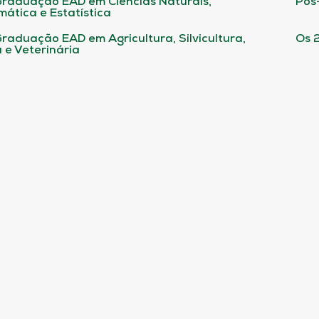
raduação EAD em Ciências Naturais,
Pós
ática e Estatística
raduação EAD em Agricultura, Silvicultura,
Os 
 e Veterinária