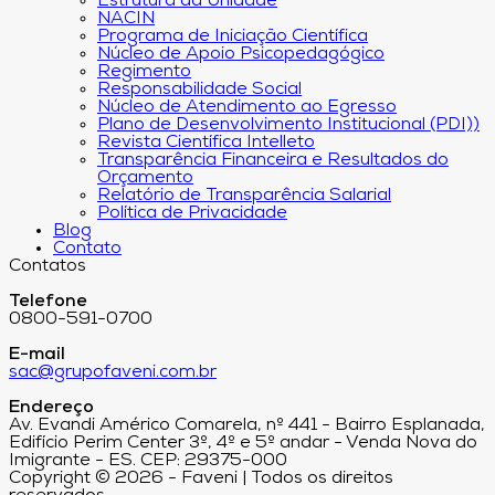
Estrutura da Unidade
NACIN
Programa de Iniciação Científica
Núcleo de Apoio Psicopedagógico
Regimento
Responsabilidade Social
Núcleo de Atendimento ao Egresso
Plano de Desenvolvimento Institucional (PDI))
Revista Científica Intelleto
Transparência Financeira e Resultados do
Orçamento
Relatório de Transparência Salarial
Política de Privacidade
Blog
Contato
Contatos
Telefone
0800-591-0700
E-mail
sac@grupofaveni.com.br
Endereço
Av. Evandi Américo Comarela, nº 441 - Bairro Esplanada,
Edifício Perim Center 3º, 4º e 5º andar - Venda Nova do
Imigrante - ES. CEP: 29375-000
Copyright © 2026 - Faveni | Todos os direitos