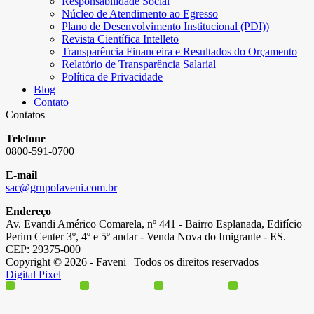
Responsabilidade Social
Núcleo de Atendimento ao Egresso
Plano de Desenvolvimento Institucional (PDI))
Revista Científica Intelleto
Transparência Financeira e Resultados do Orçamento
Relatório de Transparência Salarial
Política de Privacidade
Blog
Contato
Contatos
Telefone
0800-591-0700
E-mail
sac@grupofaveni.com.br
Endereço
Av. Evandi Américo Comarela, nº 441 - Bairro Esplanada, Edifício
Perim Center 3º, 4º e 5º andar - Venda Nova do Imigrante - ES.
CEP: 29375-000
Copyright © 2026 - Faveni | Todos os direitos reservados
Digital Pixel