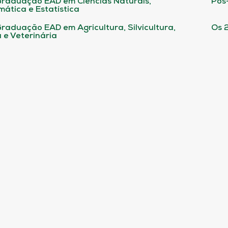
raduação EAD em Ciências Naturais,
Pós
ática e Estatística
raduação EAD em Agricultura, Silvicultura,
Os 
 e Veterinária