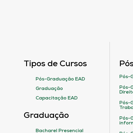
Tipos de Cursos
Pó
Pós-G
Pós-Graduação EAD
Pós-G
Graduação
Direit
Capacitação EAD
Pós-
Traba
Graduação
Pós-G
infor
Bacharel Presencial