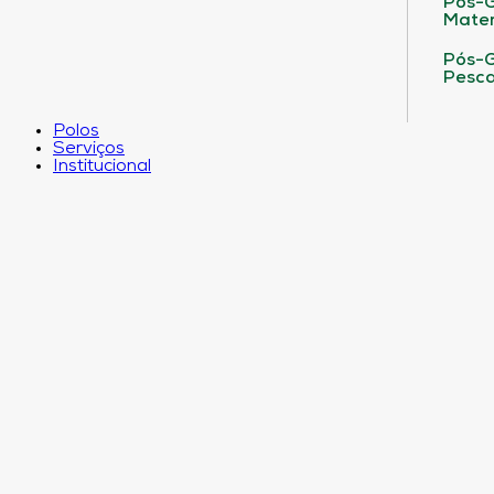
Pós-G
Matem
Pós-G
Pesca
Polos
Serviços
Institucional