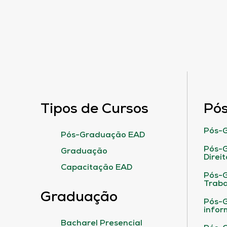
Tipos de Cursos
Pó
Pós-G
Pós-Graduação EAD
Pós-G
Graduação
Direit
Capacitação EAD
Pós-
Traba
Graduação
Pós-G
infor
Bacharel Presencial