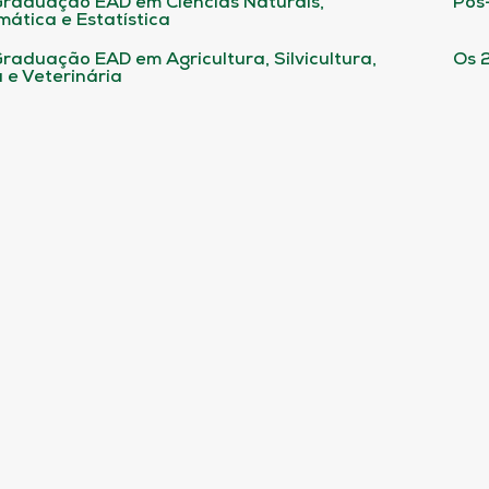
raduação EAD em Ciências Naturais,
Pós
ática e Estatística
raduação EAD em Agricultura, Silvicultura,
Os 
 e Veterinária