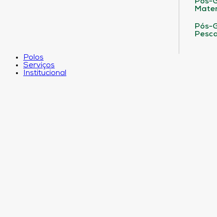
Pós-G
Matem
Pós-G
Pesca
Polos
Serviços
Institucional