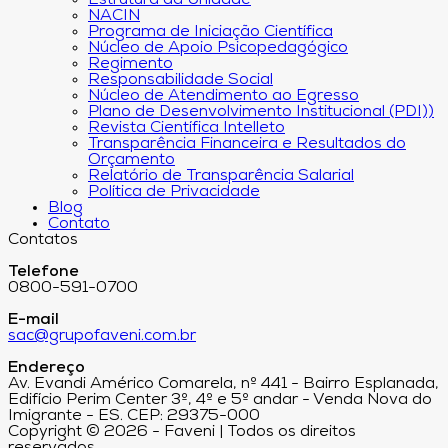
Estrutura da Unidade
NACIN
Programa de Iniciação Científica
Núcleo de Apoio Psicopedagógico
Regimento
Responsabilidade Social
Núcleo de Atendimento ao Egresso
Plano de Desenvolvimento Institucional (PDI))
Revista Científica Intelleto
Transparência Financeira e Resultados do
Orçamento
Relatório de Transparência Salarial
Política de Privacidade
Blog
Contato
Contatos
Telefone
0800-591-0700
E-mail
sac@grupofaveni.com.br
Endereço
Av. Evandi Américo Comarela, nº 441 - Bairro Esplanada,
Edifício Perim Center 3º, 4º e 5º andar - Venda Nova do
Imigrante - ES. CEP: 29375-000
Copyright © 2026 - Faveni | Todos os direitos