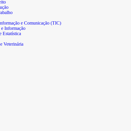
ito
rução
abalho
informação e Comunicação (TIC)
 e Informação
Estatística
e Veterinária