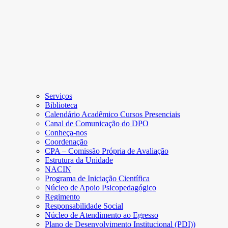
Serviços
Biblioteca
Calendário Acadêmico Cursos Presenciais
Canal de Comunicação do DPO
Conheça-nos
Coordenação
CPA – Comissão Própria de Avaliação
Estrutura da Unidade
NACIN
Programa de Iniciação Científica
Núcleo de Apoio Psicopedagógico
Regimento
Responsabilidade Social
Núcleo de Atendimento ao Egresso
Plano de Desenvolvimento Institucional (PDI))