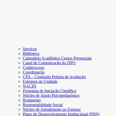
Serviços
Biblioteca
Calendário Acadêmico Cursos Presenciais
Canal de Comunicação do DPO
Conheça-nos
Coordenação
CPA – Comissão Própria de Avaliação
Estrutura da Unidade
NACIN
Programa de Iniciação Científica
Núcleo de Apoio Psicopedagógico
Regimento
Responsabilidade Social
Núcleo de Atendimento ao Egresso
Plano de Desenvolvimento Institucional (PDI))