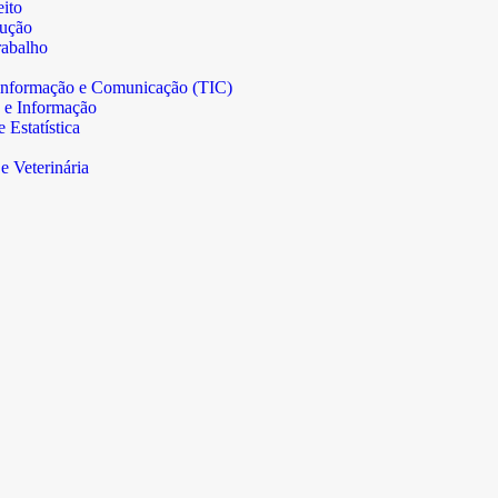
ito
rução
abalho
informação e Comunicação (TIC)
 e Informação
Estatística
e Veterinária