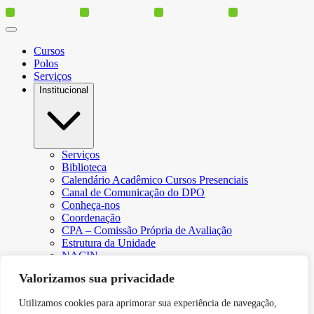
Cursos
Polos
Serviços
Institucional
Serviços
Biblioteca
Calendário Acadêmico Cursos Presenciais
Canal de Comunicação do DPO
Conheça-nos
Coordenação
CPA – Comissão Própria de Avaliação
Estrutura da Unidade
NACIN
Programa de Iniciação Científica
Valorizamos sua privacidade
Núcleo de Apoio Psicopedagógico
Regimento
Utilizamos cookies para aprimorar sua experiência de navegação,
Responsabilidade Social