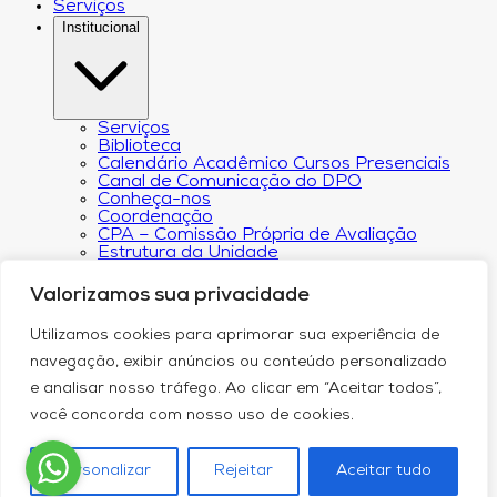
Serviços
Institucional
Serviços
Biblioteca
Calendário Acadêmico Cursos Presenciais
Canal de Comunicação do DPO
Conheça-nos
Coordenação
CPA – Comissão Própria de Avaliação
Estrutura da Unidade
NACIN
Programa de Iniciação Científica
Valorizamos sua privacidade
Núcleo de Apoio Psicopedagógico
Regimento
Utilizamos cookies para aprimorar sua experiência de
Responsabilidade Social
Núcleo de Atendimento ao Egresso
navegação, exibir anúncios ou conteúdo personalizado
Plano de Desenvolvimento Institucional (PDI))
e analisar nosso tráfego. Ao clicar em “Aceitar todos”,
Revista Científica Intelleto
Transparência Financeira e Resultados do
você concorda com nosso uso de cookies.
Orçamento
Relatório de Transparência Salarial
Política de Privacidade
Personalizar
Rejeitar
Aceitar tudo
Blog