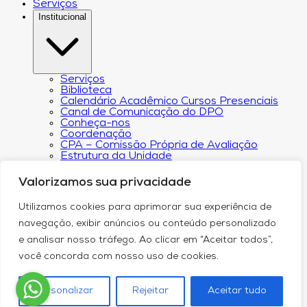
Serviços
Institucional
Serviços
Biblioteca
Calendário Acadêmico Cursos Presenciais
Canal de Comunicação do DPO
Conheça-nos
Coordenação
CPA – Comissão Própria de Avaliação
Estrutura da Unidade
NACIN
Programa de Iniciação Científica
Valorizamos sua privacidade
Núcleo de Apoio Psicopedagógico
Regimento
Utilizamos cookies para aprimorar sua experiência de
Responsabilidade Social
Núcleo de Atendimento ao Egresso
navegação, exibir anúncios ou conteúdo personalizado
Plano de Desenvolvimento Institucional (PDI))
e analisar nosso tráfego. Ao clicar em “Aceitar todos”,
Revista Científica Intelleto
Transparência Financeira e Resultados do
você concorda com nosso uso de cookies.
Orçamento
Relatório de Transparência Salarial
Política de Privacidade
Personalizar
Rejeitar
Aceitar tudo
Blog