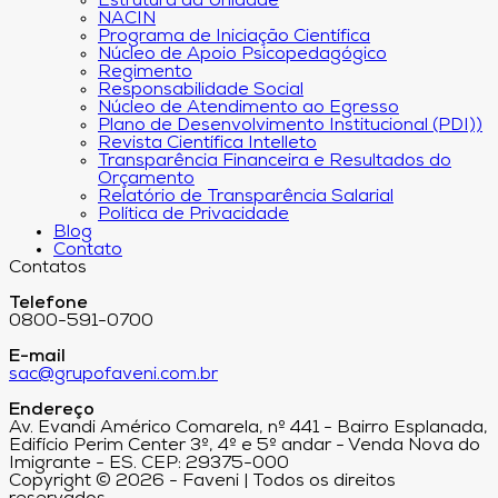
Estrutura da Unidade
NACIN
Programa de Iniciação Científica
Núcleo de Apoio Psicopedagógico
Regimento
Responsabilidade Social
Núcleo de Atendimento ao Egresso
Plano de Desenvolvimento Institucional (PDI))
Revista Científica Intelleto
Transparência Financeira e Resultados do
Orçamento
Relatório de Transparência Salarial
Política de Privacidade
Blog
Contato
Contatos
Telefone
0800-591-0700
E-mail
sac@grupofaveni.com.br
Endereço
Av. Evandi Américo Comarela, nº 441 - Bairro Esplanada,
Edifício Perim Center 3º, 4º e 5º andar - Venda Nova do
Imigrante - ES. CEP: 29375-000
Copyright © 2026 - Faveni | Todos os direitos