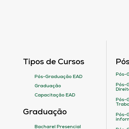
Tipos de Cursos
Pó
Pós-G
Pós-Graduação EAD
Pós-G
Graduação
Direit
Capacitação EAD
Pós-
Traba
Graduação
Pós-G
infor
Bacharel Presencial