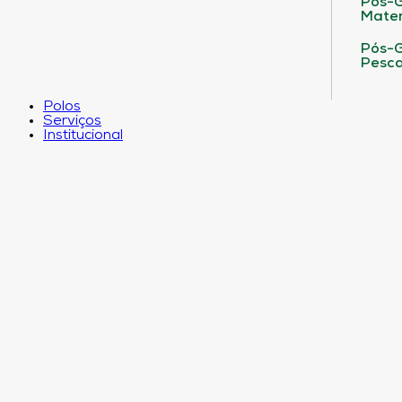
Pós-G
Matem
Pós-G
Pesca
Polos
Serviços
Institucional