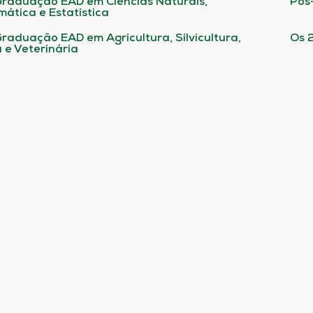
raduação EAD em Ciências Naturais,
Pós
ática e Estatística
raduação EAD em Agricultura, Silvicultura,
Os 
 e Veterinária