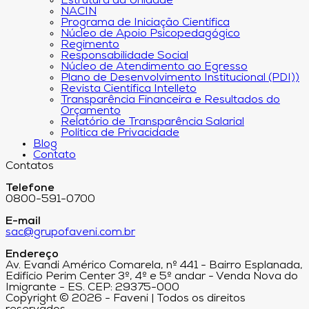
Estrutura da Unidade
NACIN
Programa de Iniciação Científica
Núcleo de Apoio Psicopedagógico
Regimento
Responsabilidade Social
Núcleo de Atendimento ao Egresso
Plano de Desenvolvimento Institucional (PDI))
Revista Científica Intelleto
Transparência Financeira e Resultados do
Orçamento
Relatório de Transparência Salarial
Política de Privacidade
Blog
Contato
Contatos
Telefone
0800-591-0700
E-mail
sac@grupofaveni.com.br
Endereço
Av. Evandi Américo Comarela, nº 441 - Bairro Esplanada,
Edifício Perim Center 3º, 4º e 5º andar - Venda Nova do
Imigrante - ES. CEP: 29375-000
Copyright © 2026 - Faveni | Todos os direitos