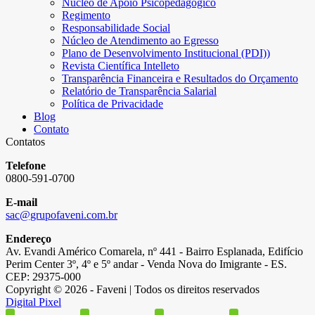
Núcleo de Apoio Psicopedagógico
Regimento
Responsabilidade Social
Núcleo de Atendimento ao Egresso
Plano de Desenvolvimento Institucional (PDI))
Revista Científica Intelleto
Transparência Financeira e Resultados do Orçamento
Relatório de Transparência Salarial
Política de Privacidade
Blog
Contato
Contatos
Telefone
0800-591-0700
E-mail
sac@grupofaveni.com.br
Endereço
Av. Evandi Américo Comarela, nº 441 - Bairro Esplanada, Edifício
Perim Center 3º, 4º e 5º andar - Venda Nova do Imigrante - ES.
CEP: 29375-000
Copyright © 2026 - Faveni | Todos os direitos reservados
Digital Pixel