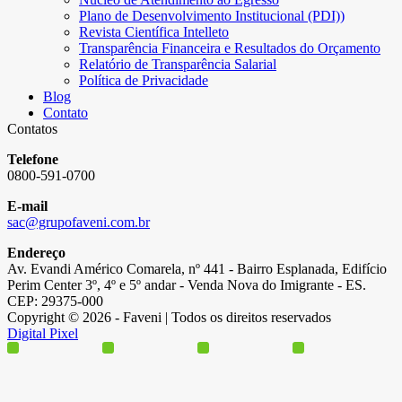
Plano de Desenvolvimento Institucional (PDI))
Revista Científica Intelleto
Transparência Financeira e Resultados do Orçamento
Relatório de Transparência Salarial
Política de Privacidade
Blog
Contato
Contatos
Telefone
0800-591-0700
E-mail
sac@grupofaveni.com.br
Endereço
Av. Evandi Américo Comarela, nº 441 - Bairro Esplanada, Edifício
Perim Center 3º, 4º e 5º andar - Venda Nova do Imigrante - ES.
CEP: 29375-000
Copyright © 2026 - Faveni | Todos os direitos reservados
Digital Pixel