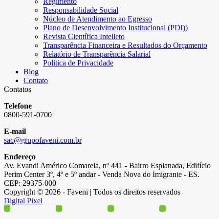
Regimento
Responsabilidade Social
Núcleo de Atendimento ao Egresso
Plano de Desenvolvimento Institucional (PDI))
Revista Científica Intelleto
Transparência Financeira e Resultados do Orçamento
Relatório de Transparência Salarial
Política de Privacidade
Blog
Contato
Contatos
Telefone
0800-591-0700
E-mail
sac@grupofaveni.com.br
Endereço
Av. Evandi Américo Comarela, nº 441 - Bairro Esplanada, Edifício
Perim Center 3º, 4º e 5º andar - Venda Nova do Imigrante - ES.
CEP: 29375-000
Copyright © 2026 - Faveni | Todos os direitos reservados
Digital Pixel