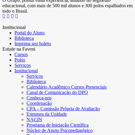
O Grupo, possui vasta experiência, atuando no segmento
educacional, com mais de 500 mil alunos e 300 polos espalhados em
todo o Brasil.
Institucional
Portal do Aluno
Biblioteca
Imprima seu boleto
Estude na Faveni
Cursos
Polos
Serviços
Institucional
Serviços
Biblioteca
Calendário Acadêmico Cursos Presenciais
Canal de Comunicação do DPO
Conheça-nos
Coordenação
CPA – Comissão Própria de Avaliação
Estrutura da Unidade
NACIN
Programa de Iniciação Científica
Núcleo de Apoio Psicopedagógico