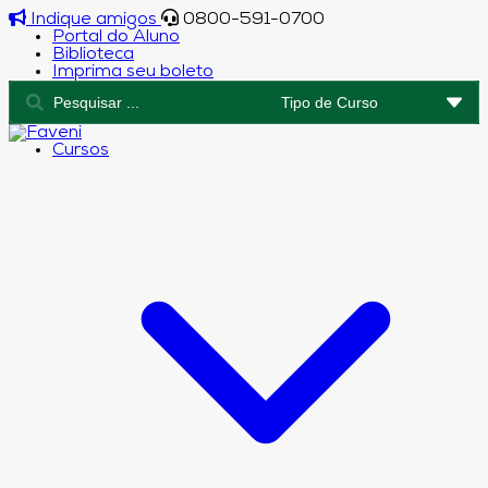
Indique amigos
0800-591-0700
Portal do Aluno
Biblioteca
Imprima seu boleto
Cursos