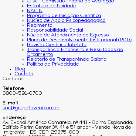
CPA – Comissão Própria de Avaliação
Estrutura da Unidade
NACIN
Programa de Iniciação Científica
Núcleo de Apoio Psicopedagógico
Regimento
Responsabilidade Social
Núcleo de Atendimento ao Egresso
Plano de Desenvolvimento Institucional (PDI))
Revista Científica Intelleto
Transparência Financeira e Resultados do
Orçamento
Relatório de Transparência Salarial
Política de Privacidade
Blog
Contato
Contatos
Telefone
0800-591-0700
E-mail
sac@grupofaveni.com.br
Endereço
Av. Evandi Américo Comarela, nº 441 - Bairro Esplanada,
Edifício Perim Center 3º, 4º e 5º andar - Venda Nova do
Imigrante - ES. CEP: 29375-000