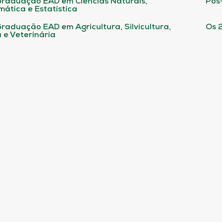
raduação EAD em Ciências Naturais,
Pós
ática e Estatística
raduação EAD em Agricultura, Silvicultura,
Os 
 e Veterinária