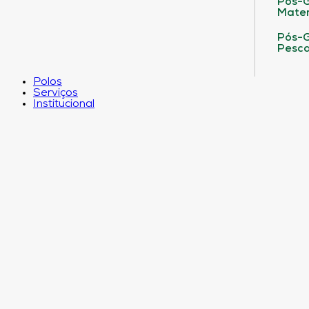
Pós-G
Matem
Pós-G
Pesca
Polos
Serviços
Institucional