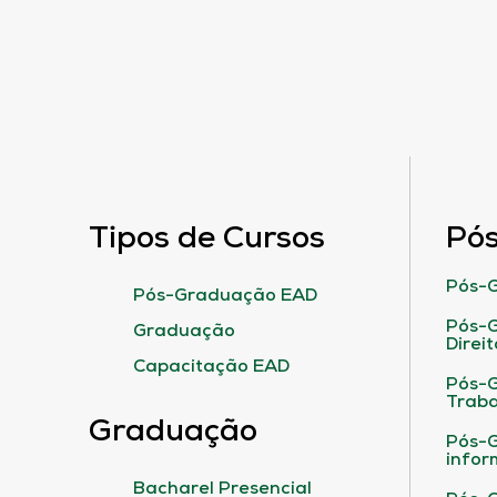
Tipos de Cursos
Pó
Pós-G
Pós-Graduação EAD
Pós-G
Graduação
Direit
Capacitação EAD
Pós-
Traba
Graduação
Pós-G
infor
Bacharel Presencial