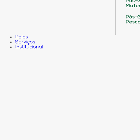
Pós-G
Matem
Pós-G
Pesca
Polos
Serviços
Institucional