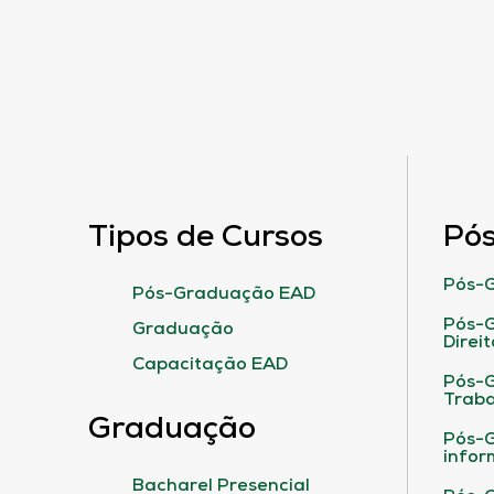
Tipos de Cursos
Pó
Pós-G
Pós-Graduação EAD
Pós-G
Graduação
Direit
Capacitação EAD
Pós-
Traba
Graduação
Pós-G
infor
Bacharel Presencial