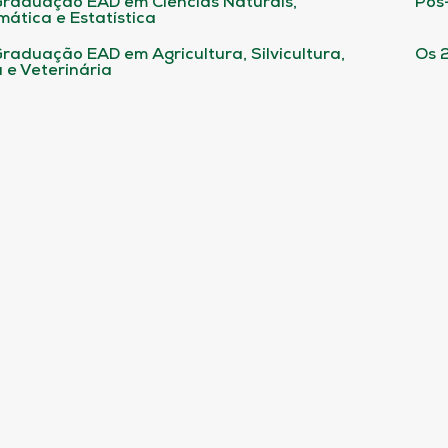
raduação EAD em Ciências Naturais,
Pós
ática e Estatística
raduação EAD em Agricultura, Silvicultura,
Os 
 e Veterinária