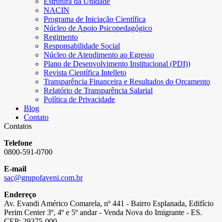
Estrutura da Unidade
NACIN
Programa de Iniciação Científica
Núcleo de Apoio Psicopedagógico
Regimento
Responsabilidade Social
Núcleo de Atendimento ao Egresso
Plano de Desenvolvimento Institucional (PDI))
Revista Científica Intelleto
Transparência Financeira e Resultados do Orçamento
Relatório de Transparência Salarial
Política de Privacidade
Blog
Contato
Contatos
Telefone
0800-591-0700
E-mail
sac@grupofaveni.com.br
Endereço
Av. Evandi Américo Comarela, nº 441 - Bairro Esplanada, Edifício
Perim Center 3º, 4º e 5º andar - Venda Nova do Imigrante - ES.
CEP: 29375-000