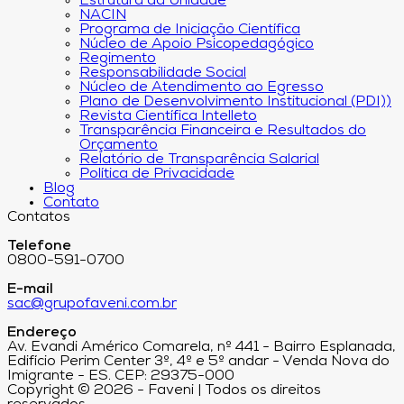
Estrutura da Unidade
NACIN
Programa de Iniciação Científica
Núcleo de Apoio Psicopedagógico
Regimento
Responsabilidade Social
Núcleo de Atendimento ao Egresso
Plano de Desenvolvimento Institucional (PDI))
Revista Científica Intelleto
Transparência Financeira e Resultados do
Orçamento
Relatório de Transparência Salarial
Política de Privacidade
Blog
Contato
Contatos
Telefone
0800-591-0700
E-mail
sac@grupofaveni.com.br
Endereço
Av. Evandi Américo Comarela, nº 441 - Bairro Esplanada,
Edifício Perim Center 3º, 4º e 5º andar - Venda Nova do
Imigrante - ES. CEP: 29375-000
Copyright © 2026 - Faveni | Todos os direitos