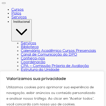
Cursos
Polos
Serviços
Institucional
Serviços
Biblioteca
Calendário Acadêmico Cursos Presenciais
Canal de Comunicação do DPO
Conheça-nos
Coordenação
CPA – Comissão Própria de Avaliação
Estrutura da Unidade
NACIN
Programa de Iniciação Científica
Valorizamos sua privacidade
Núcleo de Apoio Psicopedagógico
Regimento
Utilizamos cookies para aprimorar sua experiência de
Responsabilidade Social
Núcleo de Atendimento ao Egresso
navegação, exibir anúncios ou conteúdo personalizado
Plano de Desenvolvimento Institucional (PDI))
e analisar nosso tráfego. Ao clicar em “Aceitar todos”,
Revista Científica Intelleto
Transparência Financeira e Resultados do
você concorda com nosso uso de cookies.