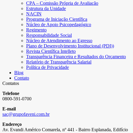
CPA – Comissão Própria de Avaliação
Estrutura da Unidade
NACIN
Programa de Iniciação Científica
Núcleo de Apoio Psicopedagógico
Regimento
Responsabilidade Social
Núcleo de Atendimento ao Egresso
Plano de Desenvolvimento Institucional (PDI))
Revista Científica Intelleto
Transparência Financeira e Resultados do Orçamento
Relatório de Transparência Salarial
Política de Privacidade
Blog
Contato
Contatos
Telefone
0800-591-0700
E-mail
sac@grupofaveni.com.br
Endereço
Av. Evandi Américo Comarela, nº 441 - Bairro Esplanada, Edifício