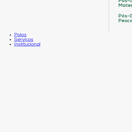
Pós-G
Matem
Pós-G
Pesca
Polos
Serviços
Institucional