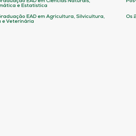
raduação EAD em Ciências Naturais,
Pós
ática e Estatística
raduação EAD em Agricultura, Silvicultura,
Os 
 e Veterinária