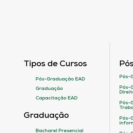
Tipos de Cursos
Pó
Pós-G
Pós-Graduação EAD
Pós-G
Graduação
Direit
Capacitação EAD
Pós-
Traba
Graduação
Pós-G
infor
Bacharel Presencial