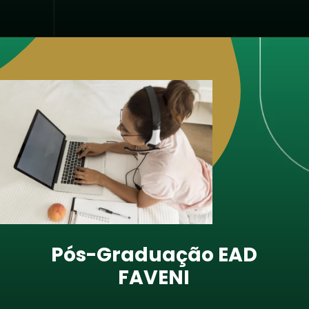
Opening
https://faveni.edu.br/como-funciona-a-certificacao-de-pos-graduacao-ead-reconhecida-pelo-mec/
Pós-Graduação EAD
FAVENI