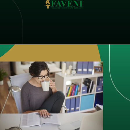
Opening
https://faveni.edu.br/como-funciona-a-certificacao-de-pos-graduacao-ead-reconhecida-pelo-mec/