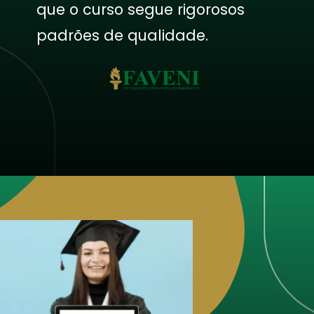
que o curso segue rigorosos
padrões de qualidade.
Opening
https://faveni.edu.br/como-funciona-a-certificacao-de-pos-graduacao-ead-reconhecida-pelo-mec/