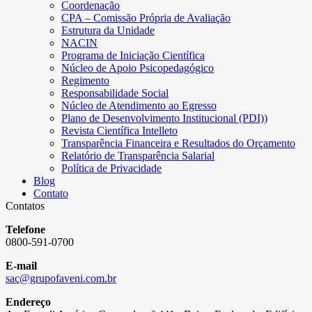
Coordenação
CPA – Comissão Própria de Avaliação
Estrutura da Unidade
NACIN
Programa de Iniciação Científica
Núcleo de Apoio Psicopedagógico
Regimento
Responsabilidade Social
Núcleo de Atendimento ao Egresso
Plano de Desenvolvimento Institucional (PDI))
Revista Científica Intelleto
Transparência Financeira e Resultados do Orçamento
Relatório de Transparência Salarial
Política de Privacidade
Blog
Contato
Contatos
Telefone
0800-591-0700
E-mail
sac@grupofaveni.com.br
Endereço